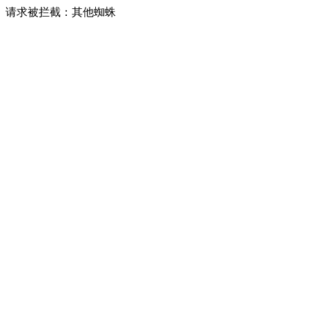
请求被拦截：其他蜘蛛