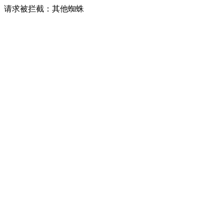
请求被拦截：其他蜘蛛