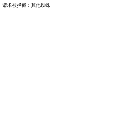
请求被拦截：其他蜘蛛