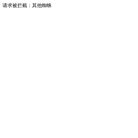
请求被拦截：其他蜘蛛