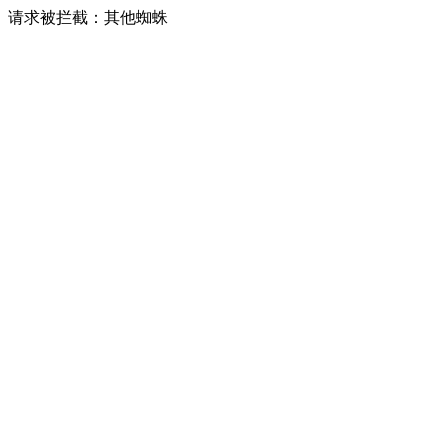
请求被拦截：其他蜘蛛