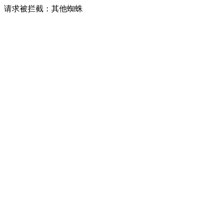
请求被拦截：其他蜘蛛