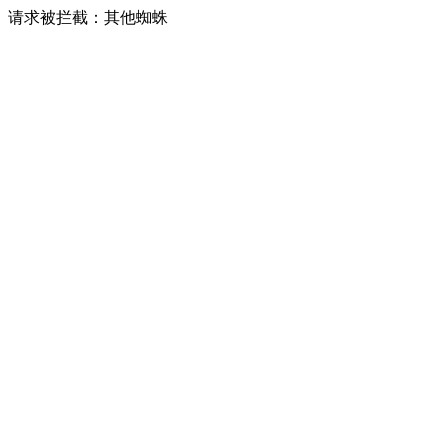
请求被拦截：其他蜘蛛