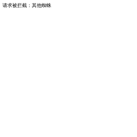
请求被拦截：其他蜘蛛