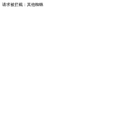
请求被拦截：其他蜘蛛