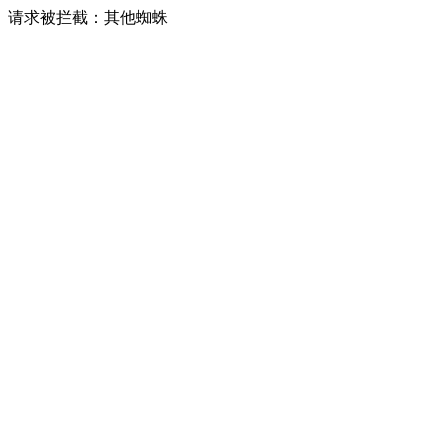
请求被拦截：其他蜘蛛