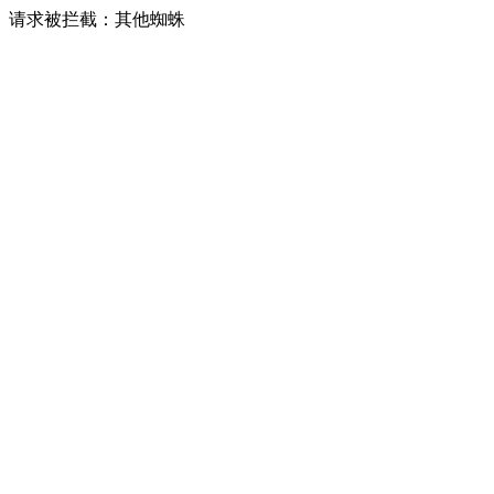
请求被拦截：其他蜘蛛