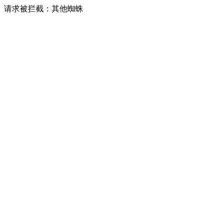
请求被拦截：其他蜘蛛