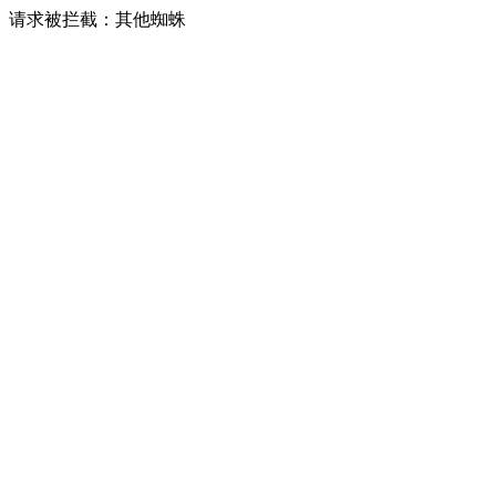
请求被拦截：其他蜘蛛