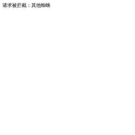
请求被拦截：其他蜘蛛