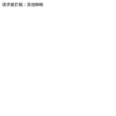
请求被拦截：其他蜘蛛