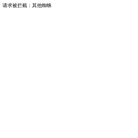
请求被拦截：其他蜘蛛