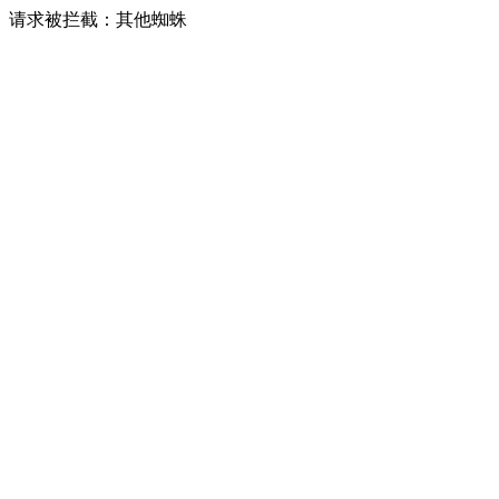
请求被拦截：其他蜘蛛