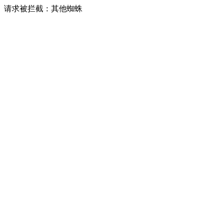
请求被拦截：其他蜘蛛