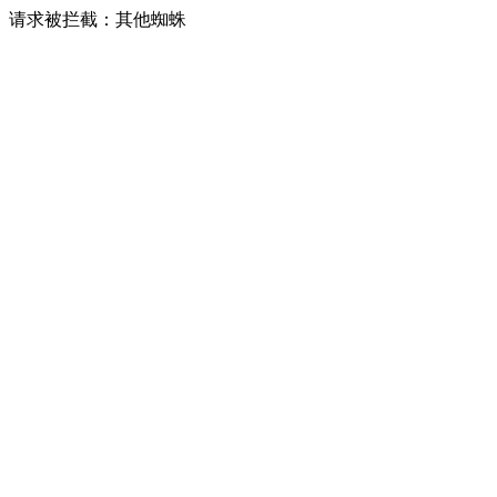
请求被拦截：其他蜘蛛