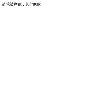
请求被拦截：其他蜘蛛