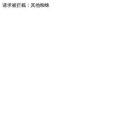
请求被拦截：其他蜘蛛