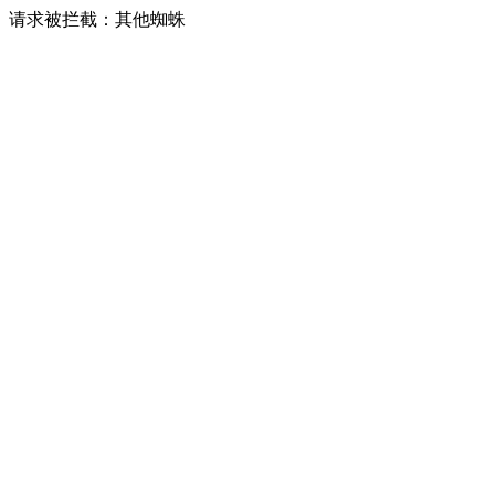
请求被拦截：其他蜘蛛