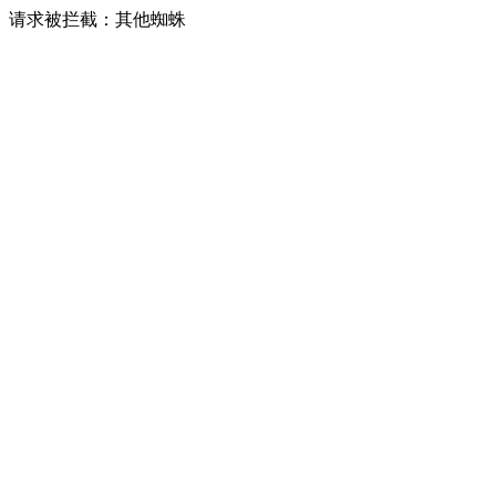
请求被拦截：其他蜘蛛