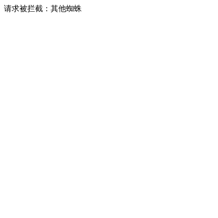
请求被拦截：其他蜘蛛