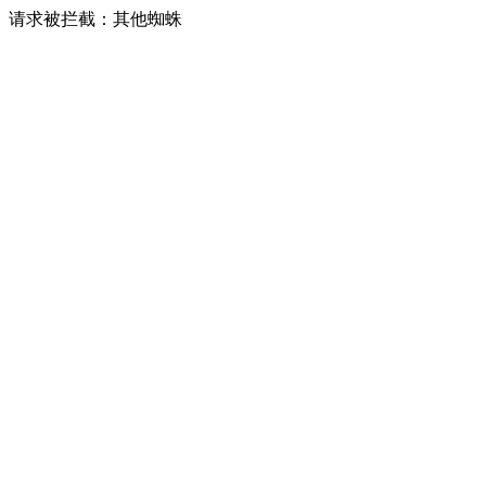
请求被拦截：其他蜘蛛