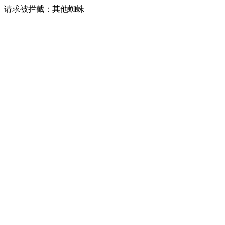
请求被拦截：其他蜘蛛