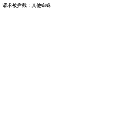
请求被拦截：其他蜘蛛