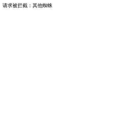
请求被拦截：其他蜘蛛