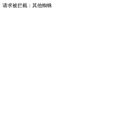
请求被拦截：其他蜘蛛