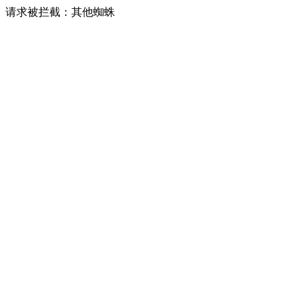
请求被拦截：其他蜘蛛