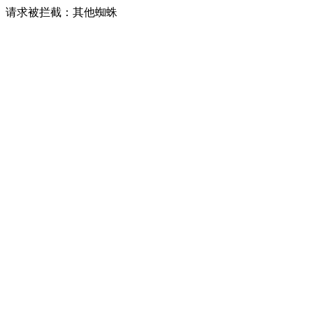
请求被拦截：其他蜘蛛