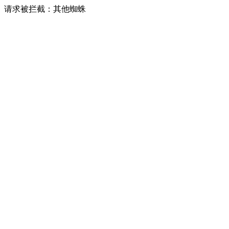
请求被拦截：其他蜘蛛