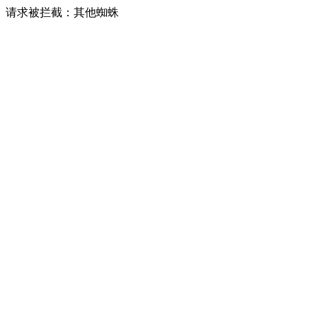
请求被拦截：其他蜘蛛