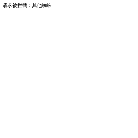
请求被拦截：其他蜘蛛