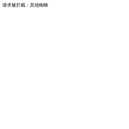
请求被拦截：其他蜘蛛