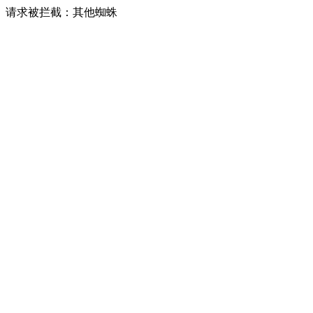
请求被拦截：其他蜘蛛