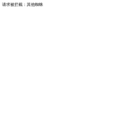
请求被拦截：其他蜘蛛