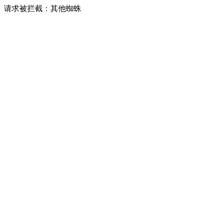
请求被拦截：其他蜘蛛