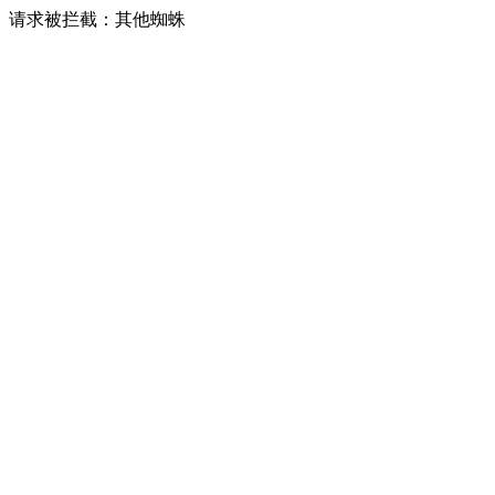
请求被拦截：其他蜘蛛