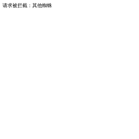
请求被拦截：其他蜘蛛