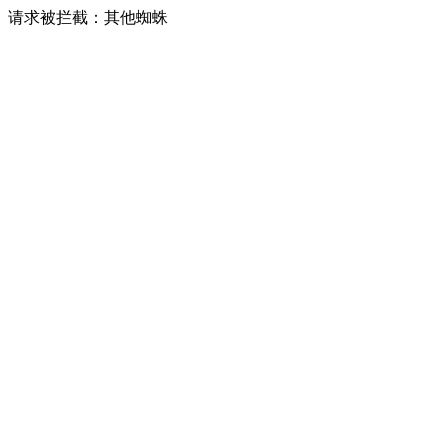
请求被拦截：其他蜘蛛