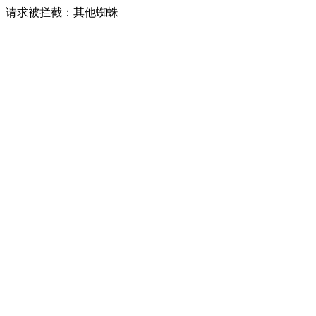
请求被拦截：其他蜘蛛