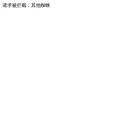
请求被拦截：其他蜘蛛