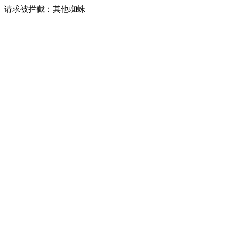
请求被拦截：其他蜘蛛